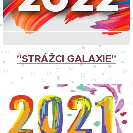
"STRÁŽCI GALAXIE"