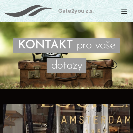
Gate2you z.s.
KONTAKT
pro vaše
dotazy