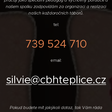
pracuji jako speciální pedagog a výchovný poradce a
našem spolku zodpovídám za organizaci a realizaci
našich každoročních táborů.
tel:
739 524 710
email:
silvie@cbhteplice.cz
Pokud budete mít jakýkoli dotaz, tak Vám ráda