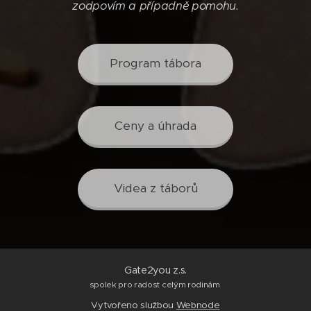
zodpovím a případně pomohu.
Program tábora
Ceny a úhrada
Videa z táborů
Gate2you z.s.
spolek pro radost celým rodinám
Vytvořeno službou
Webnode